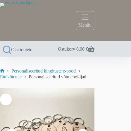
Skip
to
content
Menüü
Ostukorv
0,00
€
Otsi tooteid
Personaliseeritud kingituste e-pood
Home
Ettevõtetele
Personaliseeritud võtmehoidjad