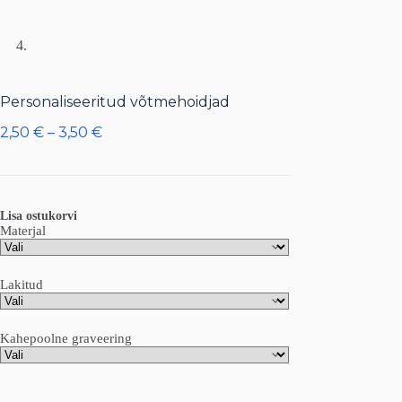
Personaliseeritud võtmehoidjad
Hinnavahemik:
2,50
€
–
3,50
€
2,50 €
kuni
3,50 €
Lisa ostukorvi
Materjal
Lakitud
Kahepoolne graveering