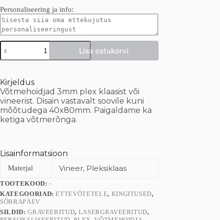
Personaliseering ja info:
Personaliseeritud
Lisa ostukorvi
võtmehoidjad
kogus
Kirjeldus
Võtmehoidjad 3mm plex klaasist või
vineerist. Disain vastavalt soovile kuni
mõõtudega 40x80mm. Paigaldame ka
ketiga võtmerõnga.
Lisainformatsioon
Vineer, Pleksiklaas
Materjal
TOOTEKOOD:
-
KATEGOORIAD:
ETTEVÕTETELE
,
KINGITUSED
,
SÕBRAPÄEV
SILDID:
GRAVEERITUD
,
LASERGRAVEERITUD
,
PERSONALISEERITUD
,
PLEX
,
VÕTMEHOIDJA