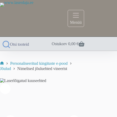
Skip
to
content
Menüü
Ostukorv
0,00
€
Otsi tooteid
Personaliseeritud kingituste e-pood
Home
Jõulud
Nimelised jõuluehted vineerist