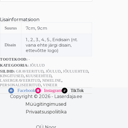
Lisainformatsioon
7cm, 9cm
Suurus
1., 2., 3., 4., 5., Eridisain (nt.
vana ehte järgi disain,
Disain
ettevõtte logo)
TOOTEKOOD:
-
KATEGOORIA:
JÕULUD
SILDID:
GRAVEERITUD
,
JÕULUD
,
JÕULUEHTED
,
KINGITUSED
,
KUUSEEHTED
,
LASERGRAVEERITUD
,
NIMELINE
,
PERSONALISEERITUD
,
VINEER
Facebook
Instagram
TikTok
Copyright © 2026 - Laserdaja.ee
Müügitingimused
Privaatsuspoliitika
OÜ Noor