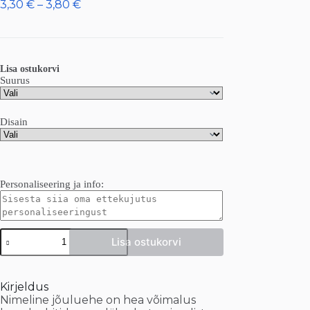
Hinnavahemik:
3,30
€
–
3,80
€
3,30 €
kuni
3,80 €
Lisa ostukorvi
Suurus
Disain
Personaliseering ja info:
Nimelised
Lisa ostukorvi
jõuluehted
vineerist
kogus
Kirjeldus
Nimeline jõuluehe on hea võimalus