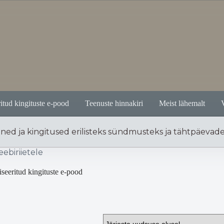
itud kingituste e-pood
Teenuste hinnakiri
Meist lähemalt
ened ja kingitused erilisteks sündmusteks ja tähtpäevad
eebiriietele
iseeritud kingituste e-pood