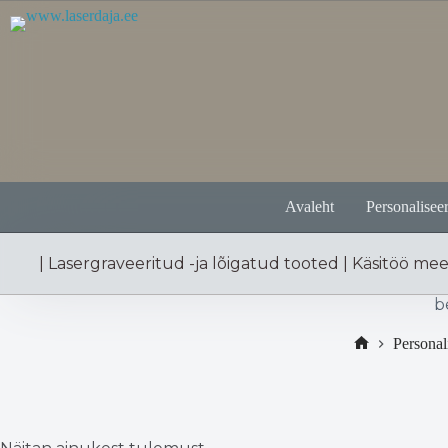
Skip
to
content
Avaleht
Personaliseer
| Lasergraveeritud -ja lõigatud tooted | Käsitöö me
b
Personal
Home