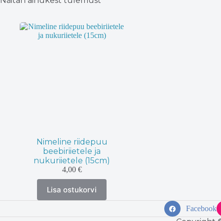
Näitan ainukest tulemust
Nimeline riidepuu
beebiriietele ja
nukuriietele (15cm)
4,00
€
Lisa ostukorvi
Facebook