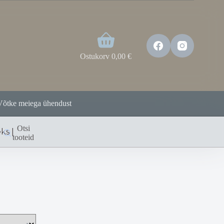
Ostukorv
0,00
€
Võtke meiega ühendust
Otsi
eks |
tooteid